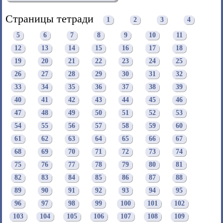
Страницы тетради
1
2
3
4
5
6
7
8
9
10
11
12
13
14
15
16
17
18
19
20
21
22
23
24
25
26
27
28
29
30
31
32
33
34
35
36
37
38
39
40
41
42
43
44
45
46
47
48
49
50
51
52
53
54
55
56
57
58
59
60
61
62
63
64
65
66
67
68
69
70
71
72
73
74
75
76
77
78
79
80
81
82
83
84
85
86
87
88
89
90
91
92
93
94
95
96
97
98
99
100
101
102
103
104
105
106
107
108
109