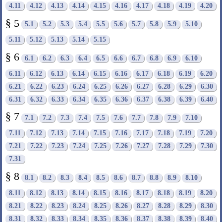
4.11
4.12
4.13
4.14
4.15
4.16
4.17
4.18
4.19
4.20
§ 5
5.1
5.2
5.3
5.4
5.5
5.6
5.7
5.8
5.9
5.10
5.11
5.12
5.13
5.14
5.15
§ 6
6.1
6.2
6.3
6.4
6.5
6.6
6.7
6.8
6.9
6.10
6.11
6.12
6.13
6.14
6.15
6.16
6.17
6.18
6.19
6.20
6.21
6.22
6.23
6.24
6.25
6.26
6.27
6.28
6.29
6.30
6.31
6.32
6.33
6.34
6.35
6.36
6.37
6.38
6.39
6.40
§ 7
7.1
7.2
7.3
7.4
7.5
7.6
7.7
7.8
7.9
7.10
7.11
7.12
7.13
7.14
7.15
7.16
7.17
7.18
7.19
7.20
7.21
7.22
7.23
7.24
7.25
7.26
7.27
7.28
7.29
7.30
7.31
§ 8
8.1
8.2
8.3
8.4
8.5
8.6
8.7
8.8
8.9
8.10
8.11
8.12
8.13
8.14
8.15
8.16
8.17
8.18
8.19
8.20
8.21
8.22
8.23
8.24
8.25
8.26
8.27
8.28
8.29
8.30
8.31
8.32
8.33
8.34
8.35
8.36
8.37
8.38
8.39
8.40