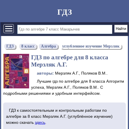
ГДЗ
ГДЗ
8 класс
Алгебра
углубленное изучение Мерзляк
ГДЗ по алгебре для 8 класса
Мерзляк А.Г.
авторы:
Мерзляк А.Г., Поляков В.М..
Лучшие гдз по алгебре для 8 класса Алгоритм
успеха, Мерзляк А.Г., Поляков В.М.. С
подробными решениями и удобным интерфейсом.
ГДЗ к самостоятельным и контрольным работам по
алгебре за 8 класс Мерзляк А.Г. (углублённое изучение)
можно скачать
здесь
.