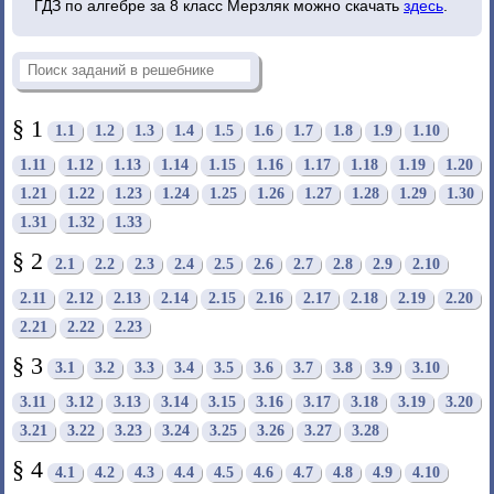
ГДЗ по алгебре за 8 класс Мерзляк можно скачать
здесь
.
§ 1
1.1
1.2
1.3
1.4
1.5
1.6
1.7
1.8
1.9
1.10
1.11
1.12
1.13
1.14
1.15
1.16
1.17
1.18
1.19
1.20
1.21
1.22
1.23
1.24
1.25
1.26
1.27
1.28
1.29
1.30
1.31
1.32
1.33
§ 2
2.1
2.2
2.3
2.4
2.5
2.6
2.7
2.8
2.9
2.10
2.11
2.12
2.13
2.14
2.15
2.16
2.17
2.18
2.19
2.20
2.21
2.22
2.23
§ 3
3.1
3.2
3.3
3.4
3.5
3.6
3.7
3.8
3.9
3.10
3.11
3.12
3.13
3.14
3.15
3.16
3.17
3.18
3.19
3.20
3.21
3.22
3.23
3.24
3.25
3.26
3.27
3.28
§ 4
4.1
4.2
4.3
4.4
4.5
4.6
4.7
4.8
4.9
4.10