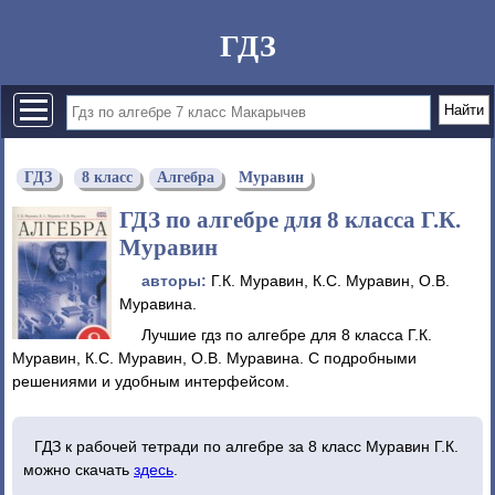
ГДЗ
ГДЗ
8 класс
Алгебра
Муравин
ГДЗ по алгебре для 8 класса Г.К.
Муравин
авторы:
Г.К. Муравин, К.С. Муравин, О.В.
Муравина.
Лучшие гдз по алгебре для 8 класса Г.К.
Муравин, К.С. Муравин, О.В. Муравина. С подробными
решениями и удобным интерфейсом.
ГДЗ к рабочей тетради по алгебре за 8 класс Муравин Г.К.
можно скачать
здесь
.