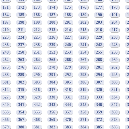
171
172
173
174
175
176
177
178
1
184
185
186
187
188
189
190
191
1
197
198
199
200
201
202
203
204
2
210
211
212
213
214
215
216
217
2
223
224
225
226
227
228
229
230
2
236
237
238
239
240
241
242
243
2
249
250
251
252
253
254
255
256
2
262
263
264
265
266
267
268
269
2
275
276
277
278
279
280
281
282
2
288
289
290
291
292
293
294
295
2
301
302
303
304
305
306
307
308
3
314
315
316
317
318
319
320
321
3
327
328
329
330
331
332
333
334
3
340
341
342
343
344
345
346
347
3
353
354
355
356
357
358
359
360
3
366
367
368
369
370
371
372
373
3
379
380
381
382
383
384
385
386
3