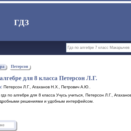
ГДЗ
бра
Петерсон
алгебре для 8 класса Петерсон Л.Г.
ы:
Петерсон Л.Г., Агаханов Н.Х., Петрович А.Ю..
гдз по алгебре для 8 класса Учусь учиться, Петерсон Л.Г., Агахано
одробными решениями и удобным интерфейсом.