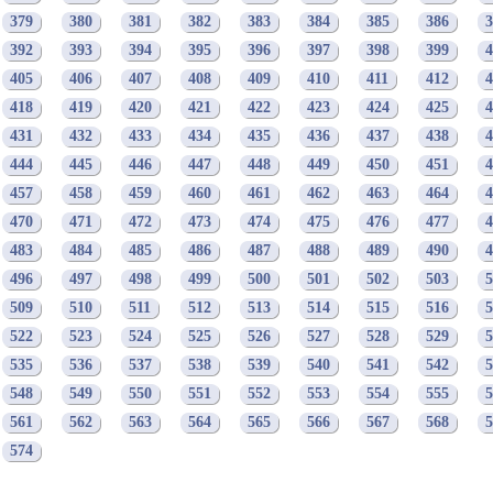
379
380
381
382
383
384
385
386
3
392
393
394
395
396
397
398
399
4
405
406
407
408
409
410
411
412
4
418
419
420
421
422
423
424
425
4
431
432
433
434
435
436
437
438
4
444
445
446
447
448
449
450
451
4
457
458
459
460
461
462
463
464
4
470
471
472
473
474
475
476
477
4
483
484
485
486
487
488
489
490
4
496
497
498
499
500
501
502
503
5
509
510
511
512
513
514
515
516
5
522
523
524
525
526
527
528
529
5
535
536
537
538
539
540
541
542
5
548
549
550
551
552
553
554
555
5
561
562
563
564
565
566
567
568
5
574