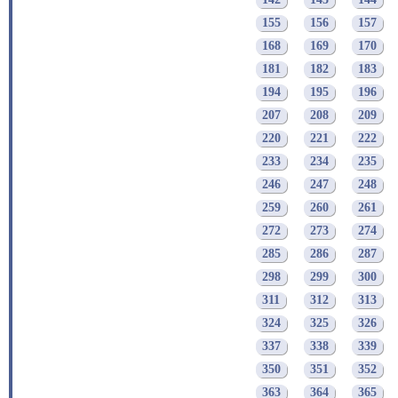
142
143
144
155
156
157
168
169
170
181
182
183
194
195
196
207
208
209
220
221
222
233
234
235
246
247
248
259
260
261
272
273
274
285
286
287
298
299
300
311
312
313
324
325
326
337
338
339
350
351
352
363
364
365