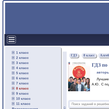
1 класс
ГДЗ
8 класс
Алге
2 класс
3 класс
ГДЗ по 
4 класс
автор
5 класс
6 класс
Лучшие 
7 класс
А.Ю.. С п
8 класс
9 класс
10 класс
11 класс
Видеорешения