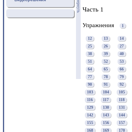
свернуть
Часть 1
Упражнения
1
12
13
14
25
26
27
38
39
40
51
52
53
64
65
66
77
78
79
90
91
92
103
104
105
116
117
118
129
130
131
142
143
144
155
156
157
168
169
170