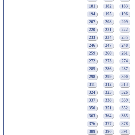
181
182
183
194
195
196
207
208
209
220
221
222
233
234
235
246
247
248
259
260
261
272
273
274
285
286
287
298
299
300
311
312
313
324
325
326
337
338
339
350
351
352
363
364
365
376
377
378
389
390
391