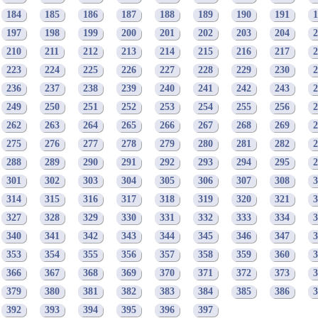
184
185
186
187
188
189
190
191
1
197
198
199
200
201
202
203
204
2
210
211
212
213
214
215
216
217
2
223
224
225
226
227
228
229
230
2
236
237
238
239
240
241
242
243
2
249
250
251
252
253
254
255
256
2
262
263
264
265
266
267
268
269
2
275
276
277
278
279
280
281
282
2
288
289
290
291
292
293
294
295
2
301
302
303
304
305
306
307
308
3
314
315
316
317
318
319
320
321
3
327
328
329
330
331
332
333
334
3
340
341
342
343
344
345
346
347
3
353
354
355
356
357
358
359
360
3
366
367
368
369
370
371
372
373
3
379
380
381
382
383
384
385
386
3
392
393
394
395
396
397