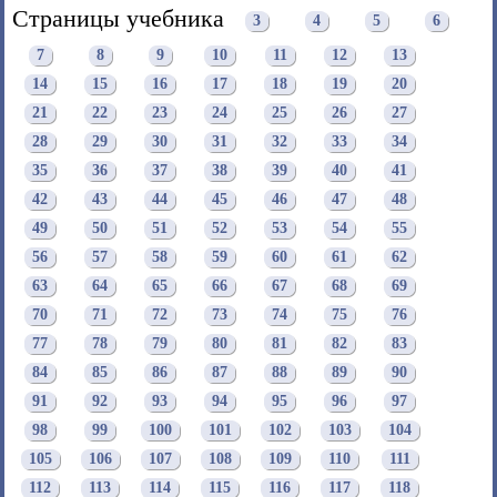
Страницы учебника
3
4
5
6
7
8
9
10
11
12
13
14
15
16
17
18
19
20
21
22
23
24
25
26
27
28
29
30
31
32
33
34
35
36
37
38
39
40
41
42
43
44
45
46
47
48
49
50
51
52
53
54
55
56
57
58
59
60
61
62
63
64
65
66
67
68
69
70
71
72
73
74
75
76
77
78
79
80
81
82
83
84
85
86
87
88
89
90
91
92
93
94
95
96
97
98
99
100
101
102
103
104
105
106
107
108
109
110
111
112
113
114
115
116
117
118