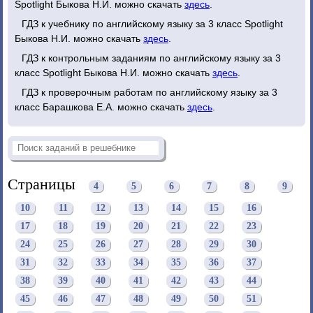
Spotlight Быкова Н.И. можно скачать
здесь
.
ГДЗ к учебнику по английскому языку за 3 класс Spotlight
Быкова Н.И. можно скачать
здесь
.
ГДЗ к контрольным заданиям по английскому языку за 3
класс Spotlight Быкова Н.И. можно скачать
здесь
.
ГДЗ к проверочным работам по английскому языку за 3
класс Барашкова Е.А. можно скачать
здесь
.
Страницы
4
5
6
7
8
9
10
11
12
13
14
15
16
17
18
19
20
21
22
23
24
25
26
27
28
29
30
31
32
33
34
35
36
37
38
39
40
41
42
43
44
45
46
47
48
49
50
51