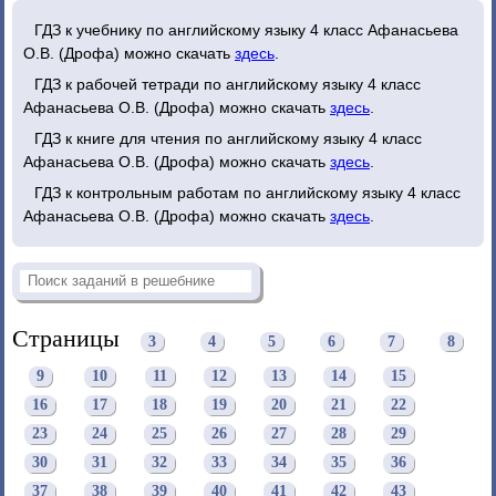
ГДЗ к учебнику по английскому языку 4 класс Афанасьева
О.В. (Дрофа) можно скачать
здесь
.
ГДЗ к рабочей тетради по английскому языку 4 класс
Афанасьева О.В. (Дрофа) можно скачать
здесь
.
ГДЗ к книге для чтения по английскому языку 4 класс
Афанасьева О.В. (Дрофа) можно скачать
здесь
.
ГДЗ к контрольным работам по английскому языку 4 класс
Афанасьева О.В. (Дрофа) можно скачать
здесь
.
Страницы
3
4
5
6
7
8
9
10
11
12
13
14
15
16
17
18
19
20
21
22
23
24
25
26
27
28
29
30
31
32
33
34
35
36
37
38
39
40
41
42
43