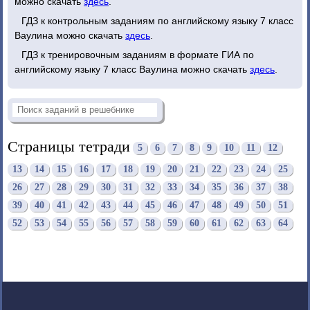
можно скачать
здесь
.
ГДЗ к контрольным заданиям по английскому языку 7 класс
Ваулина можно скачать
здесь
.
ГДЗ к тренировочным заданиям в формате ГИА по
английскому языку 7 класс Ваулина можно скачать
здесь
.
Страницы тетради
5
6
7
8
9
10
11
12
13
14
15
16
17
18
19
20
21
22
23
24
25
26
27
28
29
30
31
32
33
34
35
36
37
38
39
40
41
42
43
44
45
46
47
48
49
50
51
52
53
54
55
56
57
58
59
60
61
62
63
64