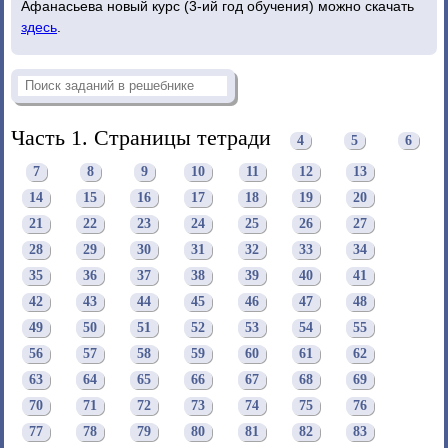
Афанасьева новый курс (3-ий год обучения) можно скачать
здесь
.
Часть 1. Страницы тетради
4
5
6
7
8
9
10
11
12
13
14
15
16
17
18
19
20
21
22
23
24
25
26
27
28
29
30
31
32
33
34
35
36
37
38
39
40
41
42
43
44
45
46
47
48
49
50
51
52
53
54
55
56
57
58
59
60
61
62
63
64
65
66
67
68
69
70
71
72
73
74
75
76
77
78
79
80
81
82
83