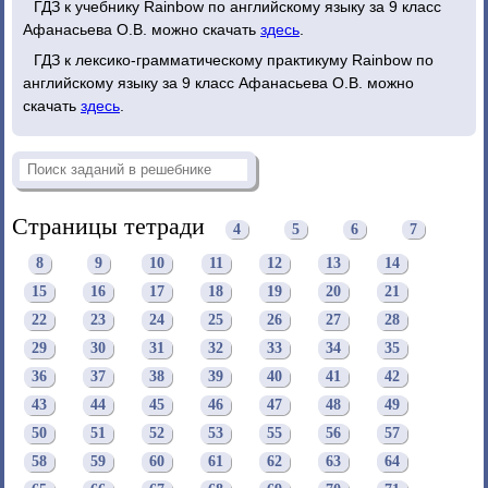
ГДЗ к учебнику Rainbow по английскому языку за 9 класс
Афанасьева О.В. можно скачать
здесь
.
ГДЗ к лексико-грамматическому практикуму Rainbow по
английскому языку за 9 класс Афанасьева О.В. можно
скачать
здесь
.
Страницы тетради
4
5
6
7
8
9
10
11
12
13
14
15
16
17
18
19
20
21
22
23
24
25
26
27
28
29
30
31
32
33
34
35
36
37
38
39
40
41
42
43
44
45
46
47
48
49
50
51
52
53
55
56
57
58
59
60
61
62
63
64