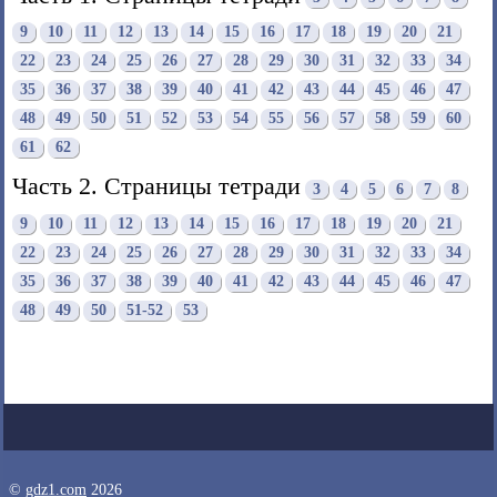
9
10
11
12
13
14
15
16
17
18
19
20
21
22
23
24
25
26
27
28
29
30
31
32
33
34
35
36
37
38
39
40
41
42
43
44
45
46
47
48
49
50
51
52
53
54
55
56
57
58
59
60
61
62
Часть 2. Страницы тетради
3
4
5
6
7
8
9
10
11
12
13
14
15
16
17
18
19
20
21
22
23
24
25
26
27
28
29
30
31
32
33
34
35
36
37
38
39
40
41
42
43
44
45
46
47
48
49
50
51-52
53
©
gdz1.com
2026