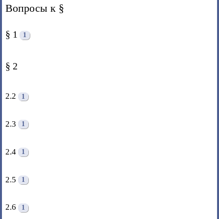
Вопросы к §
§ 1
1
§ 2
2.2
1
2.3
1
2.4
1
2.5
1
2.6
1