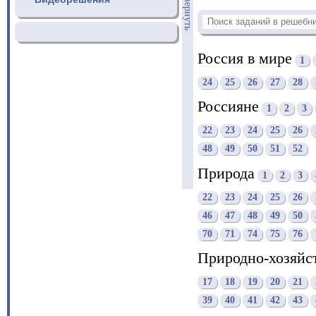
свернуть
Россия в мире
1
24
25
26
27
28
Россияне
1
2
3
22
23
24
25
26
48
49
50
51
52
Природа
1
2
3
22
23
24
25
26
46
47
48
49
50
70
71
74
75
76
Природно-хозяйс
17
18
19
20
21
39
40
41
42
43