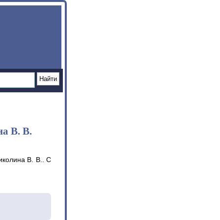
а В. В.
колина В. В.. С