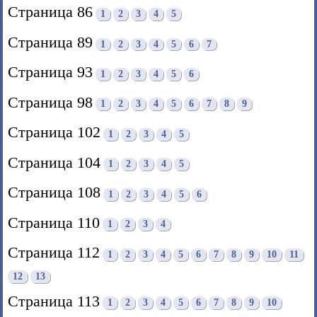
Страница 86
1
2
3
4
5
Страница 89
1
2
3
4
5
6
7
Страница 93
1
2
3
4
5
6
Страница 98
1
2
3
4
5
6
7
8
9
Страница 102
1
2
3
4
5
Страница 104
1
2
3
4
5
Страница 108
1
2
3
4
5
6
Страница 110
1
2
3
4
Страница 112
1
2
3
4
5
6
7
8
9
10
11
12
13
Страница 113
1
2
3
4
5
6
7
8
9
10