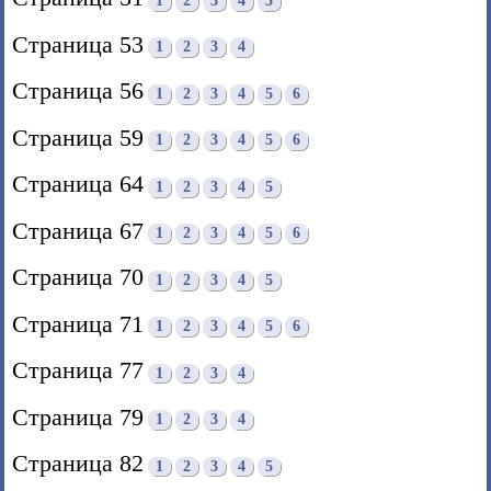
1
2
3
4
5
Страница 53
1
2
3
4
Страница 56
1
2
3
4
5
6
Страница 59
1
2
3
4
5
6
Страница 64
1
2
3
4
5
Страница 67
1
2
3
4
5
6
Страница 70
1
2
3
4
5
Страница 71
1
2
3
4
5
6
Страница 77
1
2
3
4
Страница 79
1
2
3
4
Страница 82
1
2
3
4
5