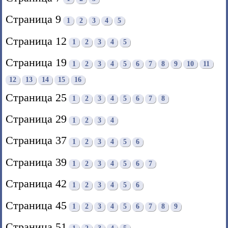
Страница 9
1
2
3
4
5
Страница 12
1
2
3
4
5
Страница 19
1
2
3
4
5
6
7
8
9
10
11
12
13
14
15
16
Страница 25
1
2
3
4
5
6
7
8
Страница 29
1
2
3
4
Страница 37
1
2
3
4
5
6
Страница 39
1
2
3
4
5
6
7
Страница 42
1
2
3
4
5
6
Страница 45
1
2
3
4
5
6
7
8
9
Страница 51