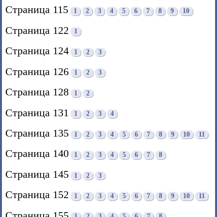
Страница 115
1
2
3
4
5
6
7
8
9
10
Страница 122
1
Страница 124
1
2
3
Страница 126
1
2
3
Страница 128
1
2
Страница 131
1
2
3
4
Страница 135
1
2
3
4
5
6
7
8
9
10
11
Страница 140
1
2
3
4
5
6
7
8
Страница 145
1
2
3
Страница 152
1
2
3
4
5
6
7
8
9
10
11
Страница 155
1
2
3
4
5
6
7
8