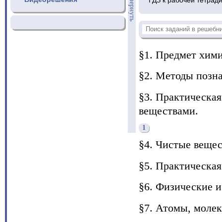
свернуть
§1. Предмет хими
§2. Методы позн
§3. Практическая
веществами.
1
§4. Чистые вещес
§5. Практическая
§6. Физические 
§7. Атомы, моле