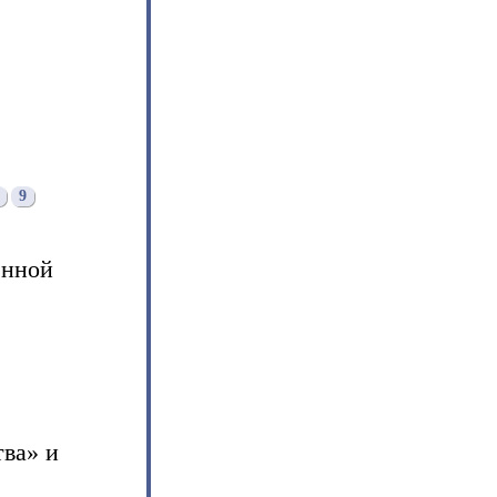
9
енной
тва» и