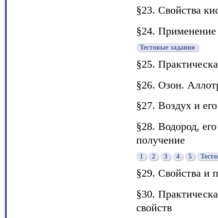
§23. Свойства ки
§24. Применение 
Тестовые задания
§25. Практическа
§26. Озон. Аллот
§27. Воздух и его
§28. Водород, ег
получение
1
2
3
4
5
Тесто
§29. Свойства и 
§30. Практическа
свойств