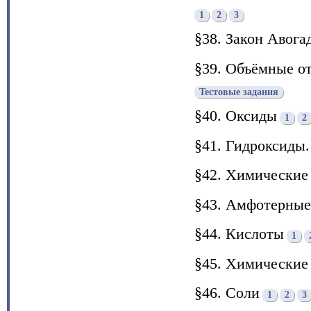
1
2
3
§38. Закон Авога
§39. Объёмные о
Тестовые задания
§40. Оксиды
1
2
§41. Гидроксиды
§42. Химические
§43. Амфотерные
§44. Кислоты
1
§45. Химические 
§46. Соли
1
2
3