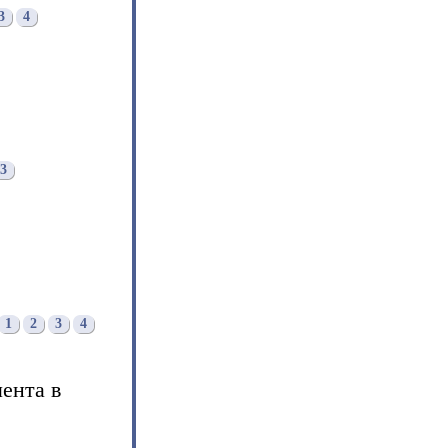
3
4
3
1
2
3
4
ента в