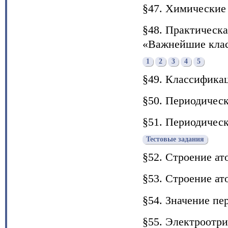
§47. Химические 
§48. Практическа
«Важнейшие клас
1
2
3
4
5
§49. Классифика
§50. Периодичес
§51. Периодичес
Тестовые задания
§52. Строение ат
§53. Строение ат
§54. Значение пе
§55. Электроотр