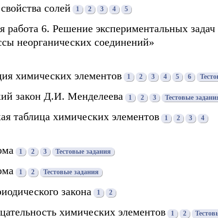
свойства солей
1
2
3
4
5
я работа 6. Решение экспериментальных задач
сы неорганических соединений»
ция химических элементов
1
2
3
4
5
6
Тесто
кий закон Д.И. Менделеева
1
2
3
Тестовые задани
кая таблица химических элементов
1
2
3
4
ома
1
2
3
Тестовые задания
ома
1
2
Тестовые задания
риодического закона
1
2
ицательность химических элементов
1
2
Тестов