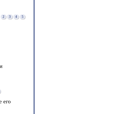
2
3
4
5
и
е его