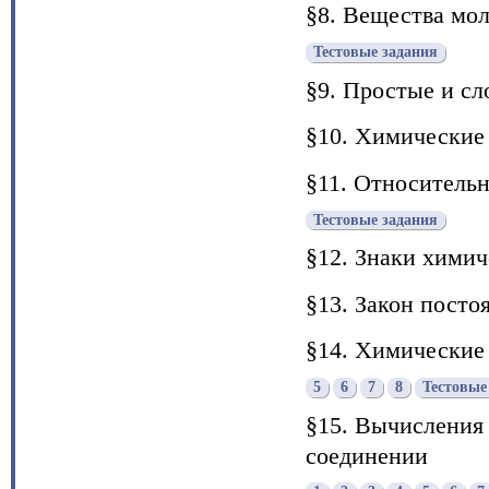
§8. Вещества мол
Тестовые задания
§9. Простые и с
§10. Химические
§11. Относительн
Тестовые задания
§12. Знаки химич
§13. Закон посто
§14. Химические
5
6
7
8
Тестовые
§15. Вычисления
соединении