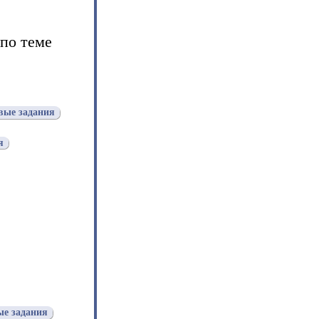
 по теме
вые задания
я
ые задания