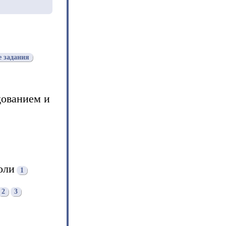
е задания
дованием и
оли
1
2
3