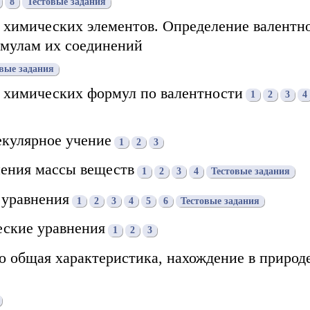
8
Тестовые задания
ь химических элементов. Определение валентн
рмулам их соединений
вые задания
е химических формул по валентности
1
2
3
4
екулярное учение
1
2
3
нения массы веществ
1
2
3
4
Тестовые задания
 уравнения
1
2
3
4
5
6
Тестовые задания
еские уравнения
1
2
3
го общая характеристика, нахождение в природ