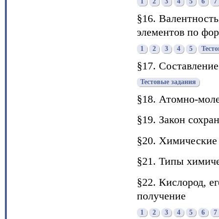
1
2
3
4
5
6
7
§16. Валентност
элементов по фо
1
2
3
4
5
Тесто
§17. Составлени
Тестовые задания
§18. Атомно-мол
§19. Закон сохра
§20. Химические
§21. Типы химич
§22. Кислород, е
получение
1
2
3
4
5
6
7