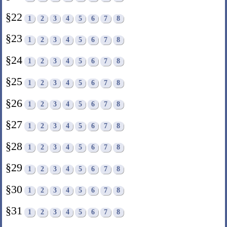
§22
1
2
3
4
5
6
7
8
§23
1
2
3
4
5
6
7
8
§24
1
2
3
4
5
6
7
8
§25
1
2
3
4
5
6
7
8
§26
1
2
3
4
5
6
7
8
§27
1
2
3
4
5
6
7
8
§28
1
2
3
4
5
6
7
8
§29
1
2
3
4
5
6
7
8
§30
1
2
3
4
5
6
7
8
§31
1
2
3
4
5
6
7
8