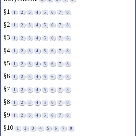
§1
1
2
3
4
5
6
7
8
§2
1
2
3
4
5
6
7
8
§3
1
2
3
4
5
6
7
8
§4
1
2
3
4
5
6
7
8
§5
1
2
3
4
5
6
7
8
§6
1
2
3
4
5
6
7
8
§7
1
2
3
4
5
6
7
8
§8
1
2
3
4
5
6
7
8
§9
1
2
3
4
5
6
7
8
§10
1
2
3
4
5
6
7
8