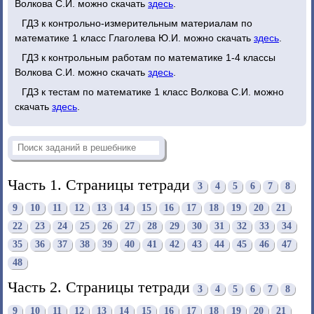
Волкова С.И. можно скачать
здесь
.
ГДЗ к контрольно-измерительным материалам по
математике 1 класс Глаголева Ю.И. можно скачать
здесь
.
ГДЗ к контрольным работам по математике 1-4 классы
Волкова С.И. можно скачать
здесь
.
ГДЗ к тестам по математике 1 класс Волкова С.И. можно
скачать
здесь
.
Часть 1. Страницы тетради
3
4
5
6
7
8
9
10
11
12
13
14
15
16
17
18
19
20
21
22
23
24
25
26
27
28
29
30
31
32
33
34
35
36
37
38
39
40
41
42
43
44
45
46
47
48
Часть 2. Страницы тетради
3
4
5
6
7
8
9
10
11
12
13
14
15
16
17
18
19
20
21