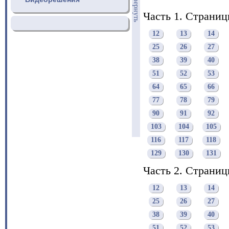
свернуть
Часть 1. Страни
12
13
14
25
26
27
38
39
40
51
52
53
64
65
66
77
78
79
90
91
92
103
104
105
116
117
118
129
130
131
Часть 2. Страни
12
13
14
25
26
27
38
39
40
51
52
53