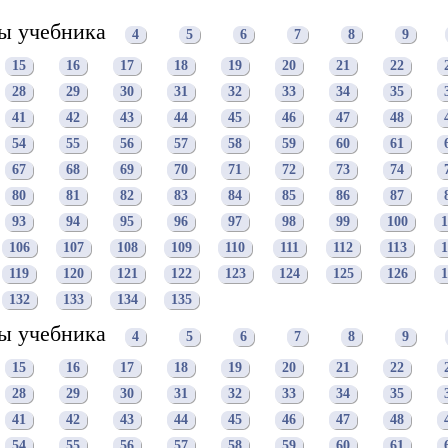
цы учебника
4
5
6
7
8
9
15
16
17
18
19
20
21
22
28
29
30
31
32
33
34
35
41
42
43
44
45
46
47
48
54
55
56
57
58
59
60
61
67
68
69
70
71
72
73
74
80
81
82
83
84
85
86
87
93
94
95
96
97
98
99
100
1
106
107
108
109
110
111
112
113
1
119
120
121
122
123
124
125
126
1
132
133
134
135
цы учебника
4
5
6
7
8
9
15
16
17
18
19
20
21
22
28
29
30
31
32
33
34
35
41
42
43
44
45
46
47
48
54
55
56
57
58
59
60
61