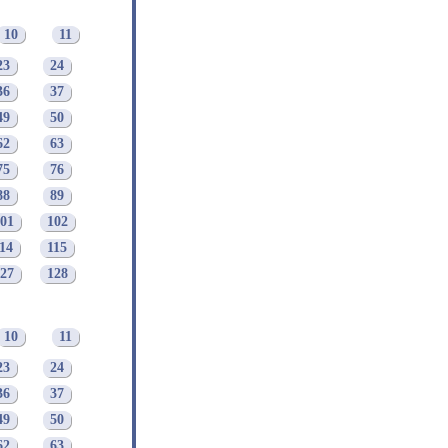
10
11
23
24
36
37
49
50
62
63
75
76
88
89
01
102
14
115
27
128
10
11
23
24
36
37
49
50
62
63