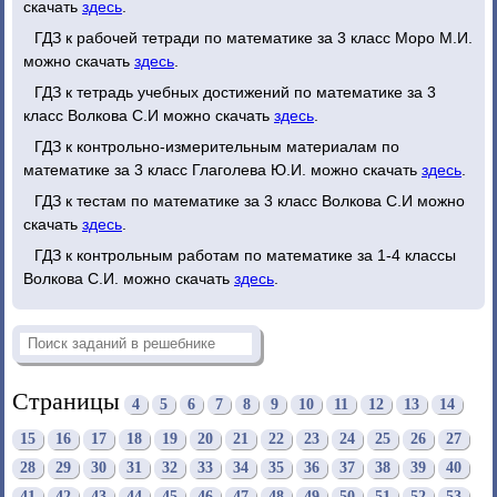
скачать
здесь
.
ГДЗ к рабочей тетради по математике за 3 класс Моро М.И.
можно скачать
здесь
.
ГДЗ к тетрадь учебных достижений по математике за 3
класс Волкова С.И можно скачать
здесь
.
ГДЗ к контрольно-измерительным материалам по
математике за 3 класс Глаголева Ю.И. можно скачать
здесь
.
ГДЗ к тестам по математике за 3 класс Волкова С.И можно
скачать
здесь
.
ГДЗ к контрольным работам по математике за 1-4 классы
Волкова С.И. можно скачать
здесь
.
Страницы
4
5
6
7
8
9
10
11
12
13
14
15
16
17
18
19
20
21
22
23
24
25
26
27
28
29
30
31
32
33
34
35
36
37
38
39
40
41
42
43
44
45
46
47
48
49
50
51
52
53