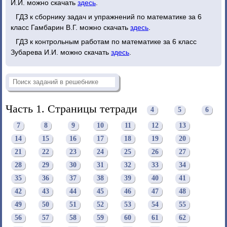
И.И. можно скачать
здесь
.
ГДЗ к сборнику задач и упражнений по математике за 6
класс Гамбарин В.Г. можно скачать
здесь
.
ГДЗ к контрольным работам по математике за 6 класс
Зубарева И.И. можно скачать
здесь
.
Часть 1. Страницы тетради
4
5
6
7
8
9
10
11
12
13
14
15
16
17
18
19
20
21
22
23
24
25
26
27
28
29
30
31
32
33
34
35
36
37
38
39
40
41
42
43
44
45
46
47
48
49
50
51
52
53
54
55
56
57
58
59
60
61
62