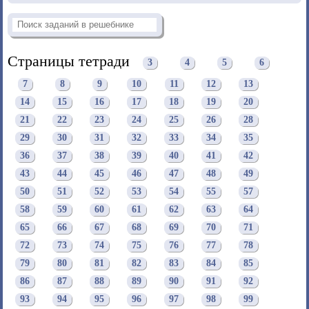
Страницы тетради
3
4
5
6
7
8
9
10
11
12
13
14
15
16
17
18
19
20
21
22
23
24
25
26
28
29
30
31
32
33
34
35
36
37
38
39
40
41
42
43
44
45
46
47
48
49
50
51
52
53
54
55
57
58
59
60
61
62
63
64
65
66
67
68
69
70
71
72
73
74
75
76
77
78
79
80
81
82
83
84
85
86
87
88
89
90
91
92
93
94
95
96
97
98
99