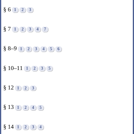
§ 6
1
2
3
§ 7
1
2
3
4
7
§ 8–9
1
2
3
4
5
6
§ 10–11
1
2
3
5
§ 12
1
2
3
§ 13
1
2
4
5
§ 14
1
2
3
4