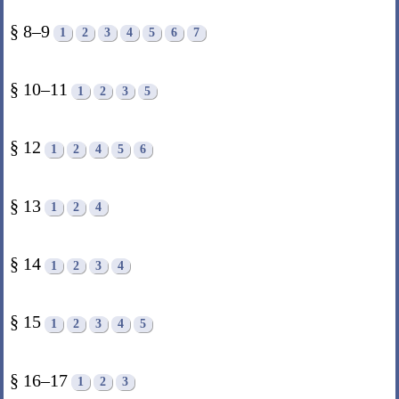
§ 8–9
1
2
3
4
5
6
7
§ 10–11
1
2
3
5
§ 12
1
2
4
5
6
§ 13
1
2
4
§ 14
1
2
3
4
§ 15
1
2
3
4
5
§ 16–17
1
2
3