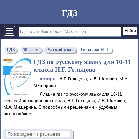
ГДЗ
ГДЗ
10 класс
Русский язык
Гольцова Н. Г.
ГДЗ по русскому языку для 10‐11
класса Н.Г. Гольцова
авторы:
Н.Г. Гольцова, И.В. Шамшин, М.А.
Мищерина.
Лучшие гдз по русскому языку для 10‐11
класса Инновационная школа, Н.Г. Гольцова, И.В. Шамшин,
М.А. Мищерина. С подробными решениями и удобным
интерфейсом.