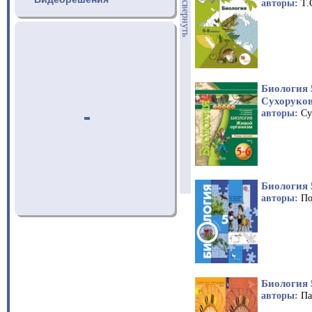
авторы:
Т.
свернуть
Биология 
Сухоруков
авторы:
Су
Биология 
авторы:
По
Биология 
авторы:
Па