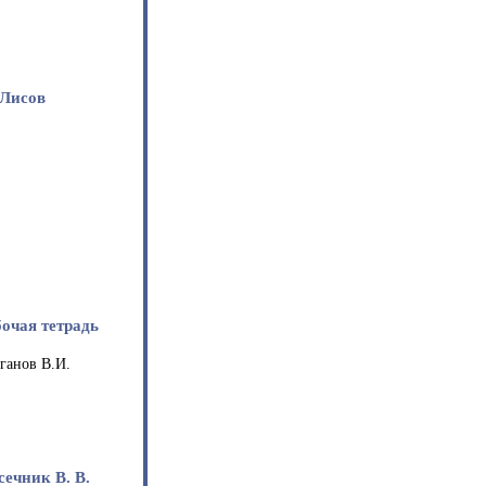
 Лисов
бочая тетрадь
ганов В.И.
сечник В. В.