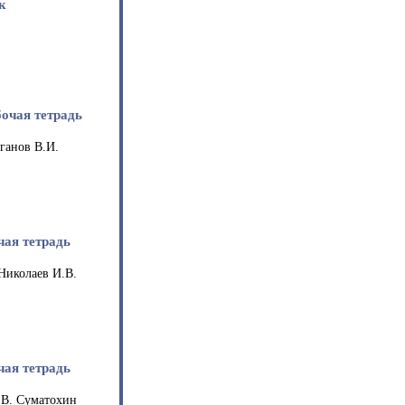
к
бочая тетрадь
ганов В.И.
чая тетрадь
Николаев И.В.
чая тетрадь
.В. Суматохин