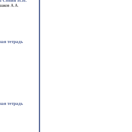
ы Сонин Н.И.
шаков А.А.
чая тетрадь
чая тетрадь