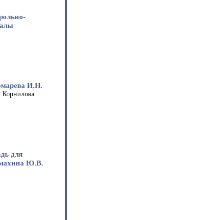
рольно-
иалы
омарева И.Н.
. Корнилова
адь для
махина Ю.В.