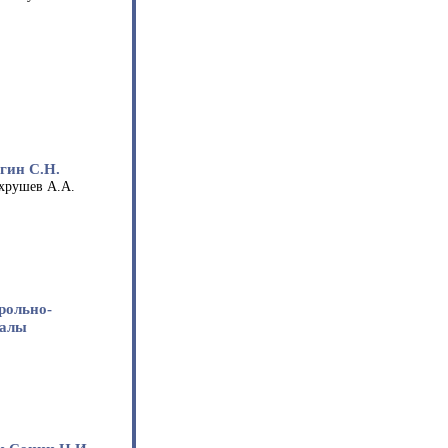
гин С.Н.
хрушев А.А.
рольно-
иалы