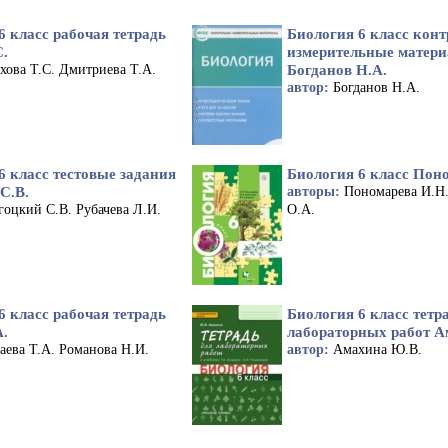
6 класс рабочая тетрадь
Биология 6 класс конт
С.
измерительные матер
Богданов Н.А.
хова Т.С. Дмитриева Т.А.
автор:
Богданов Н.А.
6 класс тестовые задания
Биология 6 класс Пон
С.В.
авторы:
Пономарева И.Н
гоцкий С.В. Рубачева Л.И.
О.А.
6 класс рабочая тетрадь
Биология 6 класс тетр
А.
лабораторных работ А
аева Т.А. Романова Н.И.
автор:
Амахина Ю.В.