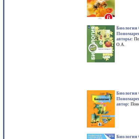
Биология 
Пономаре
авторы:
По
О.А.
Биология 
Пономаре
автор:
Пон
Биология 