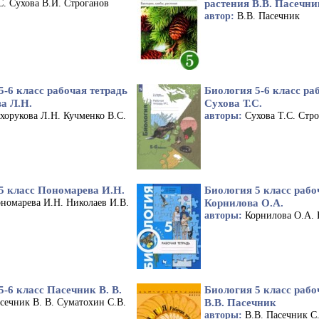
растения В.В. Пасечни
С. Сухова В.И. Строганов
автор:
В.В. Пасечник
5-6 класс рабочая тетрадь
Биология 5-6 класс ра
а Л.Н.
Сухова Т.С.
хорукова Л.Н. Кучменко В.С.
авторы:
Сухова Т.С. Стро
5 класс Пономарева И.Н.
Биология 5 класс рабо
Корнилова О.А.
номарева И.Н. Николаев И.В.
авторы:
Корнилова О.А. 
5-6 класс Пасечник В. В.
Биология 5 класс рабо
В.В. Пасечник
сечник В. В. Суматохин С.В.
авторы:
В.В. Пасечник С