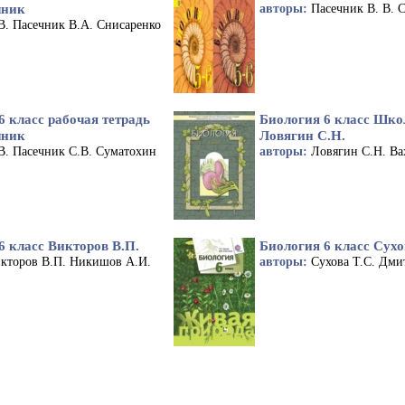
чник
авторы:
Пасечник В. В. 
В. Пасечник В.А. Снисаренко
6 класс рабочая тетрадь
Биология 6 класс Шко
чник
Ловягин С.Н.
В. Пасечник С.В. Суматохин
авторы:
Ловягин С.Н. Ва
6 класс Викторов В.П.
Биология 6 класс Сухо
кторов В.П. Никишов А.И.
авторы:
Сухова Т.С. Дми