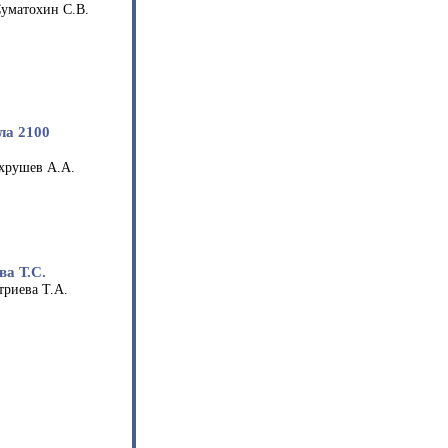
Суматохин С.В.
ла 2100
хрушев А.А.
ва Т.С.
триева Т.А.