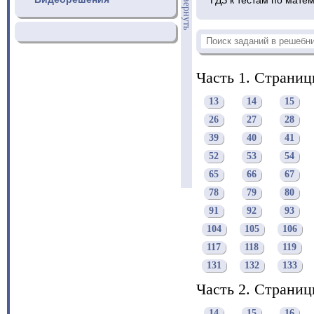
свернуть
Часть 1. Страни
13
14
15
26
27
28
39
40
41
52
53
54
65
66
67
78
79
80
91
92
93
104
105
106
117
118
119
131
132
133
Часть 2. Страни
14
15
16