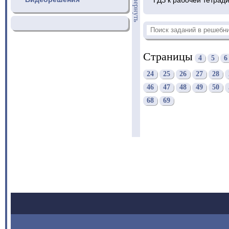
свернуть
Страницы
4
5
6
24
25
26
27
28
46
47
48
49
50
68
69