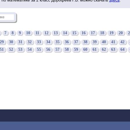
7
8
9
10
11
12
13
14
15
16
17
18
19
20
2
29
30
31
32
33
34
35
36
37
38
39
40
41
42
51
52
53
54
55
56
57
58
59
60
61
62
63
64