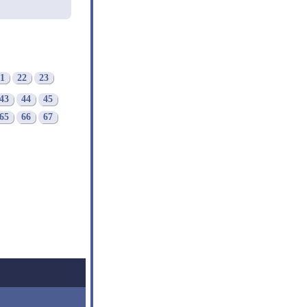
1
22
23
43
44
45
65
66
67