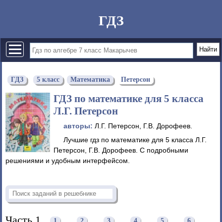
ГДЗ
ГДЗ
5 класс
Математика
Петерсон
ГДЗ по математике для 5 класса
Л.Г. Петерсон
авторы:
Л.Г. Петерсон, Г.В. Дорофеев.
Лучшие гдз по математике для 5 класса Л.Г.
Петерсон, Г.В. Дорофеев. С подробными
решениями и удобным интерфейсом.
Часть 1
1
2
3
4
5
6