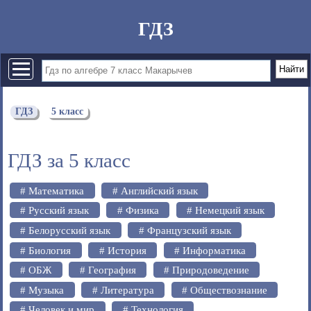
ГДЗ
ГДЗ
5 класс
ГДЗ за 5 класс
# Математика
# Английский язык
# Русский язык
# Физика
# Немецкий язык
# Белорусский язык
# Французский язык
# Биология
# История
# Информатика
# ОБЖ
# География
# Природоведение
# Музыка
# Литература
# Обществознание
# Человек и мир
# Технология