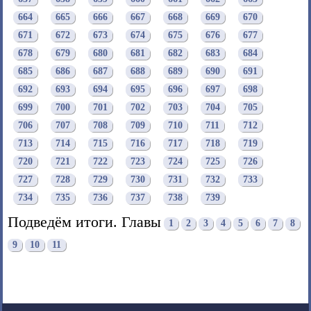
664
665
666
667
668
669
670
671
672
673
674
675
676
677
678
679
680
681
682
683
684
685
686
687
688
689
690
691
692
693
694
695
696
697
698
699
700
701
702
703
704
705
706
707
708
709
710
711
712
713
714
715
716
717
718
719
720
721
722
723
724
725
726
727
728
729
730
731
732
733
734
735
736
737
738
739
Подведём итоги. Главы
1
2
3
4
5
6
7
8
9
10
11