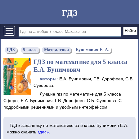
ГДЗ
ГДЗ
5 класс
Математика
Бунимович Е. А.
ГДЗ по математике для 5 класса
Е.А. Бунимович
авторы:
Е.А. Бунимович, Г.В. Дорофеев, С.Б.
Суворова.
Лучшие гдз по математике для 5 класса
Сферы, Е.А. Бунимович, Г.В. Дорофеев, С.Б. Суворова. С
подробными решениями и удобным интерфейсом.
ГДЗ к задачнику по математике за 5 класс Бунимович Е.А.
можно скачать
здесь
.