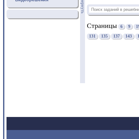
свернуть
Страницы
6
9
1
131
135
137
143