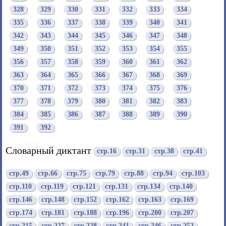
328
329
330
331
332
333
334
335
336
337
338
339
340
341
342
343
344
345
346
347
348
349
350
351
352
353
354
355
356
357
358
359
360
361
362
363
364
365
366
367
368
369
370
371
372
373
374
375
376
377
378
379
380
381
382
383
384
385
386
387
388
389
390
391
392
Словарный диктант
стр.16
стр.31
стр.38
стр.41
стр.49
стр.66
стр.75
стр.79
стр.88
стр.94
стр.103
стр.110
стр.119
стр.121
стр.131
стр.134
стр.140
стр.146
стр.148
стр.152
стр.162
стр.163
стр.169
стр.174
стр.181
стр.188
стр.196
стр.200
стр.207