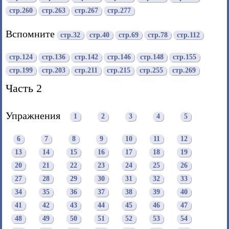
стр.260
стр.263
стр.267
стр.277
Вспомните
стр.32
стр.40
стр.69
стр.78
стр.112
стр.124
стр.136
стр.142
стр.146
стр.148
стр.155
стр.199
стр.203
стр.211
стр.215
стр.255
стр.269
Часть 2
Упражнения
1
2
3
4
5
6
7
8
9
10
11
12
13
14
15
16
17
18
19
20
21
22
23
24
25
26
27
28
29
30
31
32
33
34
35
36
37
38
39
40
41
42
43
44
45
46
47
48
49
50
51
52
53
54