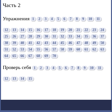
Часть 2
Упражнения
1
2
3
4
5
6
7
8
9
10
11
12
13
14
15
16
17
18
19
20
21
22
23
24
25
26
27
28
29
30
31
32
33
34
35
36
37
38
39
40
41
42
43
44
45
46
47
48
49
50
51
52
53
54
55
56
57
58
59
60
61
62
63
64
65
66
67
68
69
70
Проверь себя
1
2
3
4
5
6
7
8
9
10
11
12
13
14
15