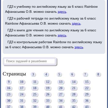
ГДЗ к учебнику по английскому языку за 6 класс Rainbow
Афанасьева О.В. можно скачать
здесь
.
ГДЗ к рабочей тетради по английскому языку за 6 класс
Rainbow Афанасьева О.В. можно скачать
здесь
.
ГДЗ к книге для чтения по английскому языку за 6 класс
Афанасьева О.В. можно скачать
здесь
.
ГДЗ к контрольным работам Rainbow по английскому языку
за 6 класс Афанасьева О.В. можно скачать
здесь
.
Страницы
3
4
5
6
7
8
9
10
11
12
13
14
15
16
17
18
19
20
21
22
23
24
25
26
27
28
29
30
31
32
33
34
35
36
37
38
39
40
41
42
43