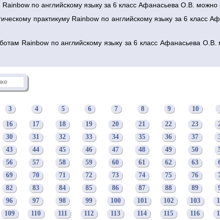
и Rainbow по английскому языку за 6 класс Афанасьева О.В. можно
тическому практикуму Rainbow по английскому языку за 6 класс А
ботам Rainbow по английскому языку за 6 класс Афанасьева О.В. 
3
4
5
6
7
8
9
10
16
17
18
19
20
21
22
23
30
31
32
33
34
35
36
37
43
44
45
46
47
48
49
50
56
57
58
59
60
61
62
63
69
70
71
72
73
74
75
76
82
83
84
85
86
87
88
89
96
97
98
99
100
101
102
103
1
109
110
111
112
113
114
115
116
1