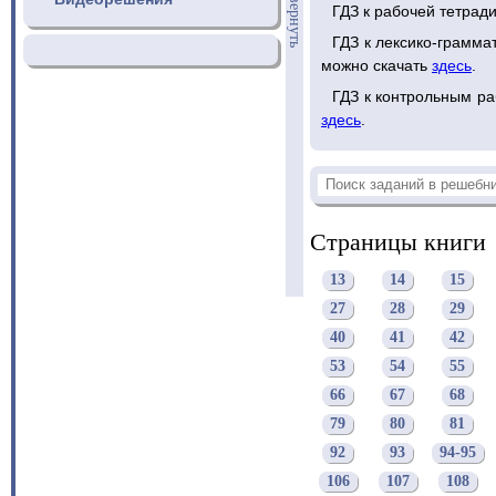
свернуть
ГДЗ к рабочей тетрад
ГДЗ к лексико-грамма
можно скачать
здесь
.
ГДЗ к контрольным ра
здесь
.
Страницы книги
13
14
15
27
28
29
40
41
42
53
54
55
66
67
68
79
80
81
92
93
94-95
106
107
108