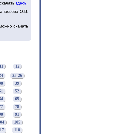
 скачать
здесь
.
фанасьева О.В.
можно скачать
11
12
24
25-26
38
39
51
52
64
65
77
78
90
91
04
105
17
118