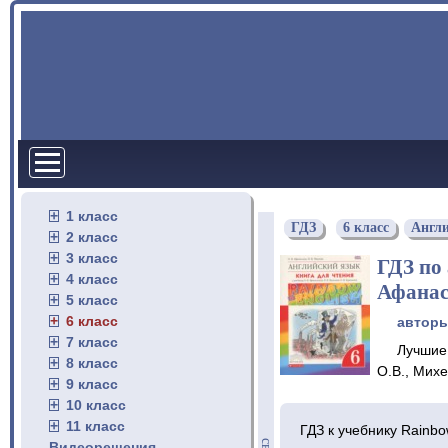
1 класс
ГДЗ
6 класс
Англ
2 класс
3 класс
ГДЗ по
4 класс
Афанас
5 класс
6 класс
автор
7 класс
Лучшие
8 класс
О.В., Мих
9 класс
10 класс
11 класс
ГДЗ к учебнику Rainb
Видеорешения