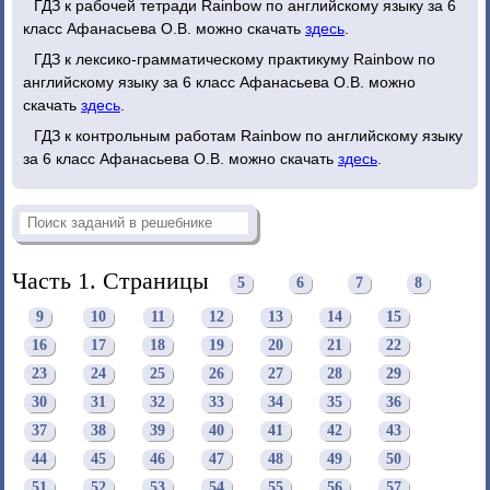
ГДЗ к рабочей тетради Rainbow по английскому языку за 6
класс Афанасьева О.В. можно скачать
здесь
.
ГДЗ к лексико-грамматическому практикуму Rainbow по
английскому языку за 6 класс Афанасьева О.В. можно
скачать
здесь
.
ГДЗ к контрольным работам Rainbow по английскому языку
за 6 класс Афанасьева О.В. можно скачать
здесь
.
Часть 1. Страницы
5
6
7
8
9
10
11
12
13
14
15
16
17
18
19
20
21
22
23
24
25
26
27
28
29
30
31
32
33
34
35
36
37
38
39
40
41
42
43
44
45
46
47
48
49
50
51
52
53
54
55
56
57